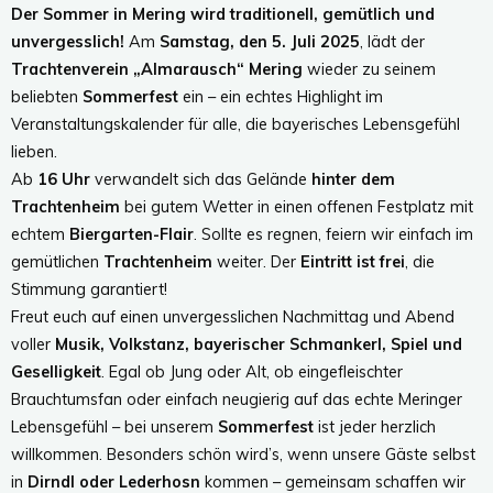
Der Sommer in Mering wird traditionell, gemütlich und
unvergesslich!
Am
Samstag, den 5. Juli 2025
, lädt der
Trachtenverein „Almarausch“ Mering
wieder zu seinem
beliebten
Sommerfest
ein – ein echtes Highlight im
Veranstaltungskalender für alle, die bayerisches Lebensgefühl
lieben.
Ab
16 Uhr
verwandelt sich das Gelände
hinter dem
Trachtenheim
bei gutem Wetter in einen offenen Festplatz mit
echtem
Biergarten-Flair
. Sollte es regnen, feiern wir einfach im
gemütlichen
Trachtenheim
weiter. Der
Eintritt ist frei
, die
Stimmung garantiert!
Freut euch auf einen unvergesslichen Nachmittag und Abend
voller
Musik, Volkstanz, bayerischer Schmankerl, Spiel und
Geselligkeit
. Egal ob Jung oder Alt, ob eingefleischter
Brauchtumsfan oder einfach neugierig auf das echte Meringer
Lebensgefühl – bei unserem
Sommerfest
ist jeder herzlich
willkommen. Besonders schön wird’s, wenn unsere Gäste selbst
in
Dirndl oder Lederhosn
kommen – gemeinsam schaffen wir