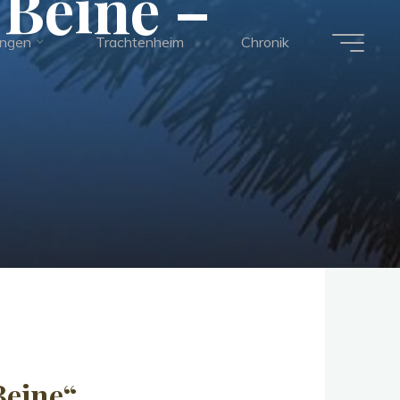
Beine –
ungen
Trachtenheim
Chronik
Beine“