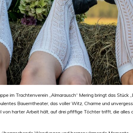
uppe im Trachtenverein „Almarausch“ Mering bringt das Stück 
bulentes Bauerntheater, das voller Witz, Charme und unvergess
 von harter Arbeit hält, auf drei pfiffige Töchter trifft, die al
, überraschende Wendungen und herzerwärmende Momente – perf