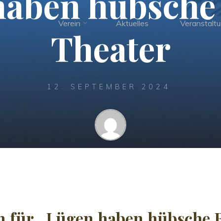
haben hübsche 
Verein
Aktuelles
Veranstalt
Theater
12. SEPTEMBER 2024
Ludwig
rn für „Lügen haben hübsche 