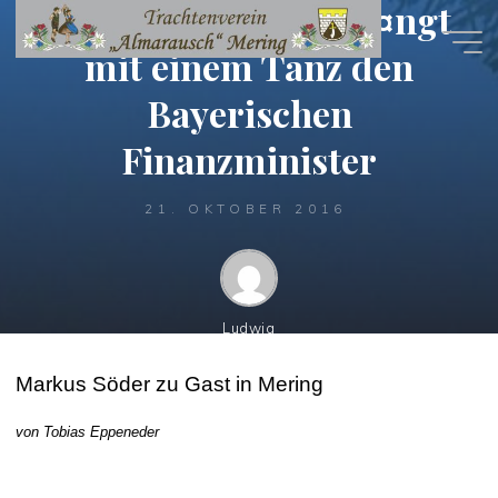
Almarausch empfÃ¤ngt
Zum
Inhalt
mit einem Tanz den
springen
Bayerischen
Finanzminister
21. OKTOBER 2016
Ludwig
Markus Söder zu Gast in Mering
von Tobias Eppeneder