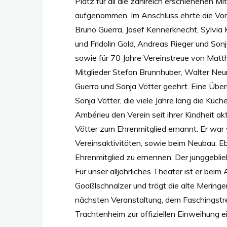
Platz für all die zahlreich erschienenen M
aufgenommen. Im Anschluss ehrte die Vors
Bruno Guerra, Josef Kennerknecht, Sylvia 
und Fridolin Gold, Andreas Rieger und Sonj
sowie für 70 Jahre Vereinstreue von Mat
Mitglieder Stefan Brunnhuber, Walter Neum
Guerra und Sonja Vötter geehrt. Eine Über
Sonja Vötter, die viele Jahre lang die Kü
Ambérieu den Verein seit ihrer Kindheit a
Vötter zum Ehrenmitglied ernannt. Er war vi
Vereinsaktivitäten, sowie beim Neubau. E
Ehrenmitglied zu ernennen. Der junggeblie
Für unser alljährliches Theater ist er beim
Goaßlschnalzer und trägt die alte Meringer 
nächsten Veranstaltung, dem Faschingstrei
Trachtenheim zur offiziellen Einweihung e