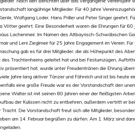
itglieder. Nach den Berichten über das vergangene Vereinsjahr 
tandschaft langjährige Mitglieder. Für 40 Jahre Vereinszugehör
Kienle, Wolfgang Loder, Hans Priller und Peter Singer geehrt. F
a Vötter geehrt. Eine Besonderheit waren die Ehrungen für 60 Jah
thäus Lachenmeir. Im Namen des Altbayrisch-Schwäbischen Ga
air und Leni Zieglmeir für 25 Jahre Engagement im Verein. Für
raschung gab es für drei Mitglieder, die als Höhepunkt des Ab
che des Trachtenheims geleitet hat und bei Festumzügen, Auftri
ktiv präsentiert hat, wurde unter Freudentränen die Ehrung über
ele Jahre lang aktiver Tänzer und Fähnrich und ist bis heute ein
benfalls eine große Freude war es der Vorstandschaft den un
bene Walter ist mit seinen 80 Jahren einer der fleißigsten Arb
 Aufbau der Kulissen nicht zu entbehren, außerdem vertritt er bei
Tracht. Die Vorstandschaft freut sich alle Mitglieder, besonders
ben am 14. Februar begrüßen zu dürfen. Am 1. März sind dann a
ingeladen.