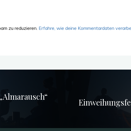
am zu reduzieren.
Erfahre, wie deine Kommentardaten verarbe
 „Almarausch“
Einweihungsfe