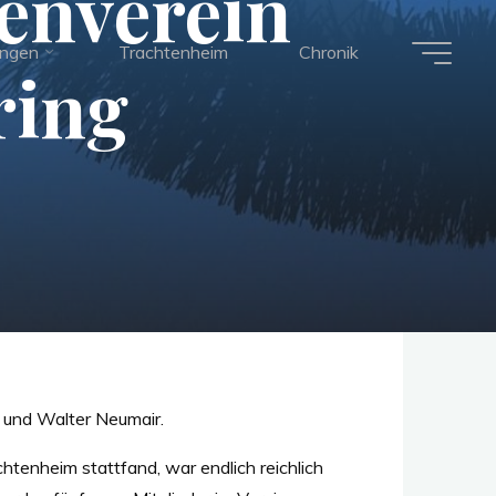
enverein
ungen
Trachtenheim
Chronik
ring
r und Walter Neumair.
tenheim stattfand, war endlich reichlich