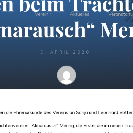
n beim Tracht
Verein
Aktuelles
Veranstalt
marausch“ Me
5. APRIL 2020
Ludwig
hten die Ehrenurkunde des Vereins an Sonja und Leonhard Vötte
htenvereins „Almarausch“ Mering, die Erste, die im neuen Trach