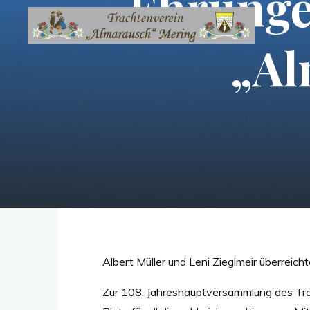
Ehrunge
Zum
Inhalt
„Al
springen
Albert Müller und Leni Zieglmeir überreic
Zur 108. Jahreshauptversammlung des Trac