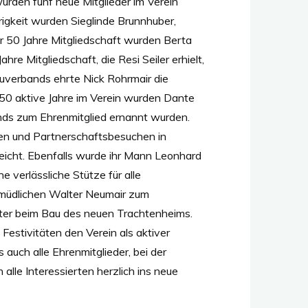
wurden fünf neue Mitglieder im Verein
igkeit wurden Sieglinde Brunnhuber,
ür 50 Jahre Mitgliedschaft wurden Berta
re Mitgliedschaft, die Resi Seiler erhielt,
uverbands ehrte Nick Rohrmair die
 50 aktive Jahre im Verein wurden Dante
ends zum Ehrenmitglied ernannt wurden.
tten und Partnerschaftsbesuchen in
reicht. Ebenfalls wurde ihr Mann Leonhard
e verlässliche Stütze für alle
ermüdlichen Walter Neumair zum
eiter beim Bau des neuen Trachtenheims.
 Festivitäten den Verein als aktiver
 auch alle Ehrenmitglieder, bei der
lle Interessierten herzlich ins neue