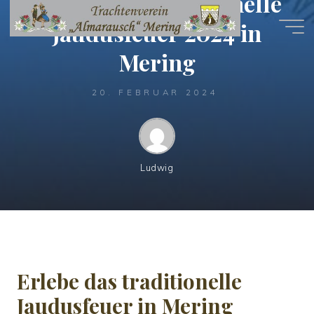
Erlebe das traditionelle
Jaudusfeuer 2024 in
Mering
20. FEBRUAR 2024
Ludwig
Komm zum Jaudusbrennen am Karsamstag, 30. März in
Mering! Für Essen und Trinken ist gesorgt. Jeder ist
willkommen. Unterstütze unsere Traditionen!
Erlebe das traditionelle
Jaudusfeuer in Mering